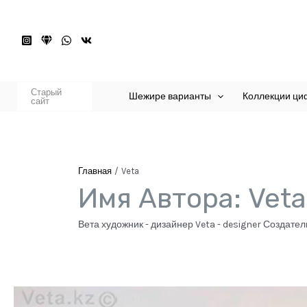
Перейти
к
содержимому
Старый
Шежире варианты
Коллекции ци
сайт
Главная
Veta
Имя Автора: Veta
Вета художник - дизайнер Veta - designer Создате