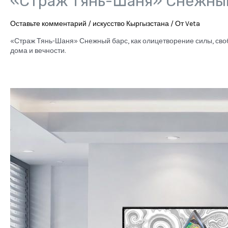
«Страж Тянь-Шаня» Снежны
Оставьте комментарий
/
искусство Кыргызстана
/ От
Veta
«Страж Тянь-Шаня» Снежный барс, как олицетворение силы, своб
дома и вечности.