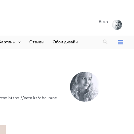
Вета
Поиск
Картины
Отзывы
Обои дизайн
Main
Menu
стве https://veta.kz/obo-mne