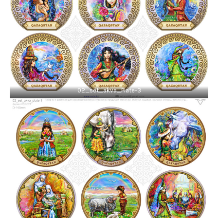
02_set_akva_Plate-3