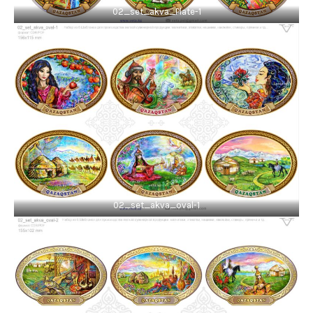
02_set_akva_Plate-1
02_set_akva_oval-1