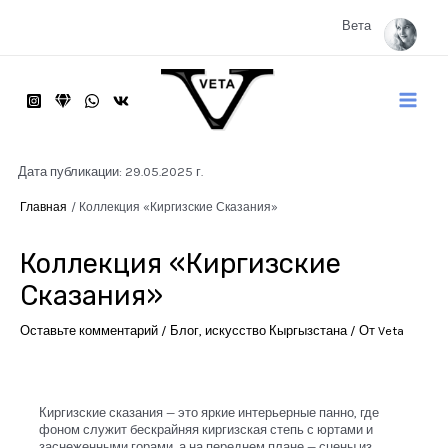
Перейти
к
Вета
содержимому
Main
Menu
Дата публикации: 29.05.2025 г.
Главная
Коллекция «Киргизские Сказания»
Коллекция «Киргизские
Сказания»
Оставьте комментарий
/
Блог
,
искусство Кыргызстана
/ От
Veta
Киргизские сказания — это яркие интерьерные панно, где
фоном служит бескрайняя киргизская степь с юртами и
заснеженными горами, а на переднем плане — сцены из