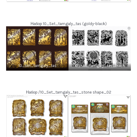
Набор 10_Set_tamgaly_tas (goldy-black)
10_set_tamgaly_tas
10_set_tamgaly_tas_black
Набор /10_Set_tamgaly_tas_stone shape_02