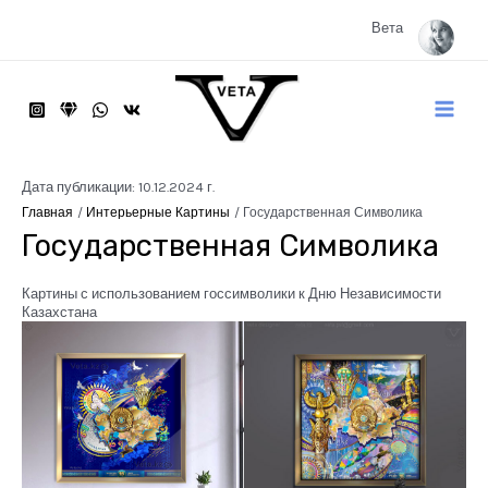
Перейти
к
Вета
содержимому
Main
Menu
Дата публикации: 10.12.2024 г.
Главная
Интерьерные Картины
Государственная Символика
Государственная Символика
Картины с использованием госсимволики к Дню Независимости
Казахстана