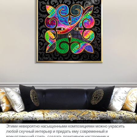
prew_ethno_avangarde_Tortkulak
Этими невероятно насыщенными композициями можно украсить
любой скучный интерьер и придать ему современный и
впечатляющий стиль, создать позитивное настроение и