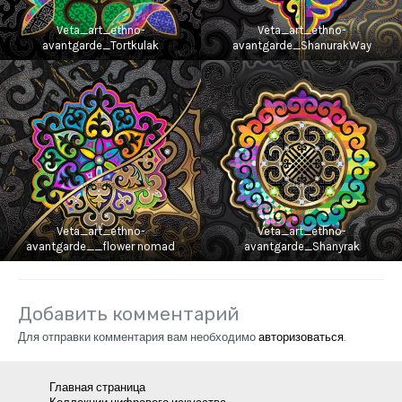
Veta_art_ethno-
Veta_art_ethno-
avantgarde_Tortkulak
avantgarde_ShanurakWay
Veta_art_ethno-
Veta_art_ethno-
avantgarde__flower nomad
avantgarde_Shanyrak
Добавить комментарий
Для отправки комментария вам необходимо
авторизоваться
.
Главная страница