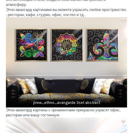
атмосферу.
Этно-авангард картинами вы можете украсить любое пространство
: ресторан, кафе, студию, офис, хостел и тд…
prew_ethno_avangarde 3set abstract
Этно-авангард картины с орнаментами прекрасно украсят офис,
ресторан или вашу гостинную.