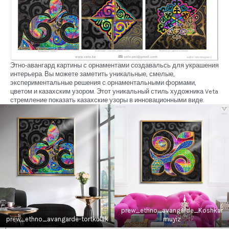
Этно-авангард картины с орнаментами создавальсь для украшения
интерьера. Вы можете заметить уникальные, смелые,
экспериментальные решения с орнаментальными формами,
цветом и казахским узором. Этот уникальный стиль художника Veta
стремление показать казахские узоры в инновационными виде.
prew_ethno_avangarde_Koshkar
prew_ethno_avangarde-tortkulak
muyiz