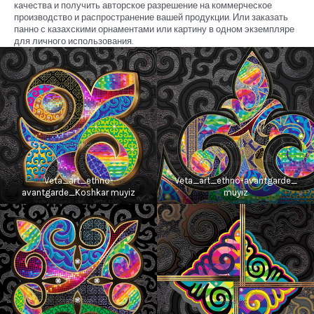
качества и получить авторское разрешение на коммерческое
производство и распространение вашей продукции. Или заказать
панно с казахскими орнаментами или картину в одном экземпляре
для личного использования.
Veta_art_ethno-
Veta_art_ethno-avantgarde_
avantgarde_Koshkar muyiz
muyiz