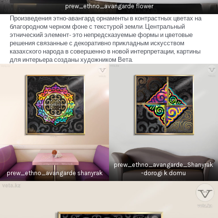
prew_ethno_avangarde flower
Произведения этно-авангард орнаменты в контрастных цветах на
благородном черном фоне с текстурой земли. Центральный
этнический элемент- это непредсказуемые формы и цветовые
решения связанные с декоративно прикладным искусством
казахского народа в совершенно в новой интерпретации, картины
для интерьера созданы художником Вета.
prew_ethno_avangarde_Shanyrak
prew_ethno_avangarde shanyrak
-dorogi k domu