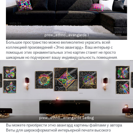
prew_ethno_avangarde 1
Большое пространство можно великолепно украсить всей
коллекцией произведений «Этно авангард». Ваш интерьер с
помощью этих орнаментальных этно картин станет не просто
шикарным но подчеркнет вашу индивидуальность помещения.
prew_ethno_avangarde Setbig
Вы можете приобрести этно авангард картины файлами у автора
Веты для широкоформатной интерьерной печати высокого