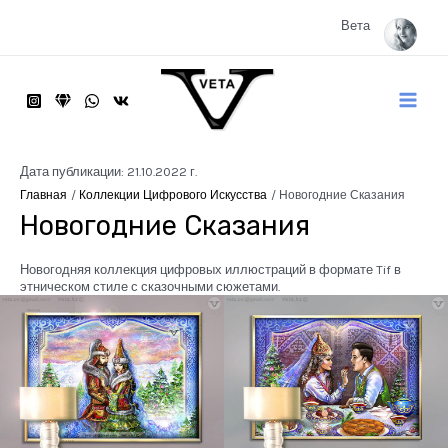
Перейти
к
Вета
содержимому
Main
Menu
Дата публикации: 21.10.2022 г.
Главная
Коллекции Цифрового Искусства
Новогодние Сказания
Новогодние Сказания
Новогодняя коллекция цифровых иллюстраций в формате Tif в
этническом стиле с сказочными сюжетами.