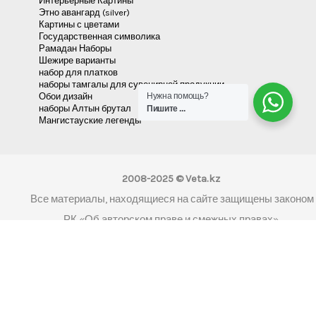
Адеми наборы
Отзывы
Коллекция наборов «Шанырак»
платки
Коллекция шаблонов «Кыргызстан»
Набор 01_set_magn_pergam-4
Наборы Акварельные овалы
Шаблоны наурыз в стиле Этно-Модерн
Нужна помощь?
коллекция «Эпос великой степи»
Пишите ...
Набор Мужской Тумар
Наборы Тамгалы для футболок
Портреты персонажей Казахстана
Интерьерные Картины
Этно авангард (silver)
Картины с цветами
Государственная символика
Рамадан Наборы
Шежире варианты
набор для платков
наборы тамгалы для сувенирной продукции
Обои дизайн
наборы Алтын брутал
Мангистауские легенды