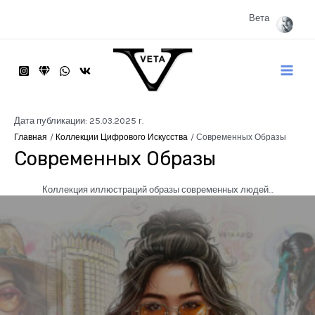
Перейти
к
Вета
содержимому
Main
Menu
Дата публикации: 25.03.2025 г.
Главная
Коллекции Цифрового Искусства
Современных Образы
Современных Образы
Коллекция иллюстраций образы современных людей…