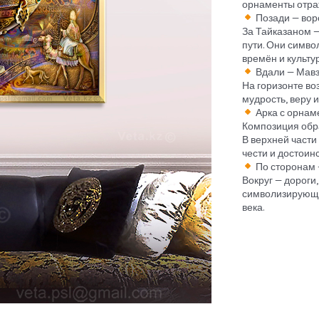
орнаменты отраж
Позади — вор
За Тайказаном —
пути. Они симво
времён и культур
Вдали — Мавз
На горизонте в
мудрость, веру 
Арка с орнам
Композиция обр
В верхней части
чести и достоинс
По сторонам 
Вокруг — дороги
символизирующие
века.