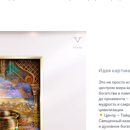
Идея картин
Это не просто и
центром мира ка
богатства и пам
до орнамента — 
мудрость и сак
цивилизации.
Центр — Тайқ
Священный каза
и духовное богат