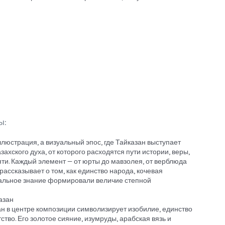
ы:
ллюстрация, а визуальный эпос, где Тайказан выступает
захского духа, от которого расходятся пути истории, веры,
яти. Каждый элемент — от юрты до мавзолея, от верблюда
рассказывает о том, как единство народа, кочевая
ральное знание формировали величие степной
азан
н в центре композиции символизирует изобилие, единство
ство. Его золотое сияние, изумруды, арабская вязь и