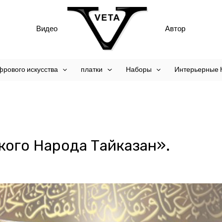
Видео
Автор
фрового искусства
платки
Наборы
Интерьерные 
ого Народа Тайказан».