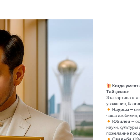
Когда умест
Тайқазан»
Эта картина ста
уважения, благо
Наурыз
— сим
чаша изобилия, 
Юбилей
— ос
науки, культуры 
пожелание проц
Свадьба / Қ