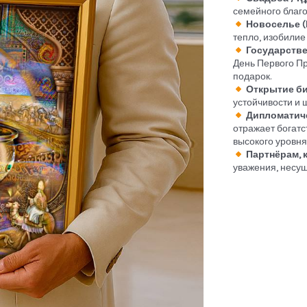
семейного благо
Новоселье (
тепло, изобилие
Государств
День Первого Пр
подарок.
Открытие би
устойчивости и 
Дипломатич
отражает богатс
высокого уровня
Партнёрам, 
уважения, несущ