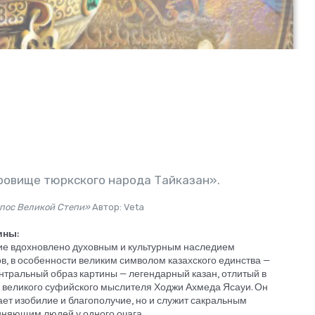
овище тюркского народа Тайказан».
пос Великой Степи»
Автор: Veta
ины:
ие вдохновлено духовным и культурным наследием
в, в особенности великим символом казахского единства —
ентральный образ картины — легендарный казан, отлитый в
ть великого суфийского мыслителя Ходжи Ахмеда Ясауи. Он
ает изобилие и благополучие, но и служит сакральным
иняющим людей у одного очага.