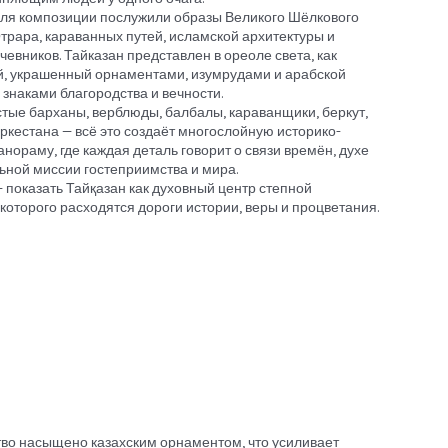
ля композиции послужили образы Великого Шёлкового
Отрара, караванных путей, исламской архитектуры и
очевников. Тайказан представлен в ореоле света, как
й, украшенный орнаментами, изумрудами и арабской
знаками благородства и вечности.
стые барханы, верблюды, балбалы, караванщики, беркут,
уркестана — всё это создаёт многослойную историко-
ораму, где каждая деталь говорит о связи времён, духе
ьной миссии гостеприимства и мира.
 показать Тайқазан как духовный центр степной
 которого расходятся дороги истории, веры и процветания.
тво насыщено казахским орнаментом, что усиливает