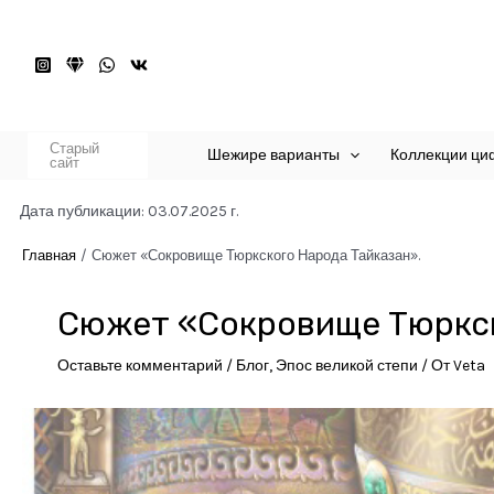
Перейти
к
содержимому
Старый
Шежире варианты
Коллекции ци
сайт
Дата публикации: 03.07.2025 г.
Главная
Сюжет «Сокровище Тюркского Народа Тайказан».
Сюжет «Сокровище Тюркск
Оставьте комментарий
/
Блог
,
Эпос великой степи
/ От
Veta