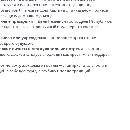
получия и благословения на совместную дорогу.
Көшу той)
— в новый дом. Картина с Тайқазаном принесёт
 и защиту домашнему очагу.
енные праздники
— День Независимости, День Республики,
езидента — как патриотичный и культурно значимый
знеса или учреждения
— пожелание процветания,
щедрого будущего.
еские визиты и международные встречи
— картина
тво казахской культуры, подходит как престижный подарок
.
коллегам, уважаемым гостям
— знак признательности и
ий в себе культурную глубину и тепло традиций.