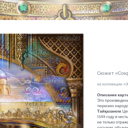
Сюжет «Сокр
из коллекции
«Э
Описание карт
Это произведен
тюркских народо
Тайқазаном
. Ц
1399 году в чес
не только отраж
сосудом, объед