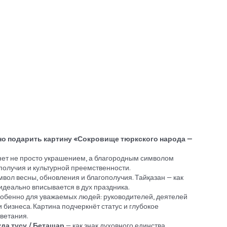
но подарить картину «Сокровище тюркского народа —
нет не просто украшением, а благородным символом
получия и культурной преемственности.
вол весны, обновления и благополучия. Тайқазан — как
идеально вписывается в дух праздника.
обенно для уважаемых людей: руководителей, деятелей
и бизнеса. Картина подчеркнёт статус и глубокое
ветания.
ұда түсу / Беташар
— как знак духовного единства,