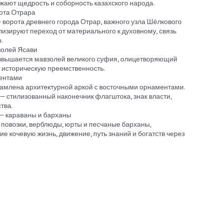
ают щедрость и соборность казахского народа.
ота Отрара
 ворота древнего города Отрар, важного узла Шёлкового
лизируют переход от материального к духовному, связь
.
олей Ясави
озвышается мавзолей великого суфия, олицетворяющий
и историческую преемственность.
ентами
амлена архитектурной аркой с восточными орнаментами.
 — стилизованный наконечник флагштока, знак власти,
тва.
— караваны и барханы
, повозки, верблюды, юрты и песчаные барханы,
 кочевую жизнь, движение, путь знаний и богатств через