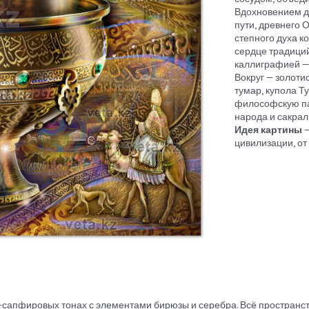
Вдохновением д
пути, древнего 
степного духа к
сердце традици
каллиграфией — 
Вокруг — золоти
тумар, купола Т
философскую пан
народа и сакрал
Идея картины
—
цивилизации, от
о-сапфировых тонах с элементами бирюзы и серебра. Всё пространс