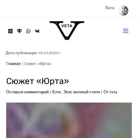
Перейти
к
Вета
содержимому
Main
Menu
Дата публикации: 03.07.2025 г.
Главная
Сюжет «Юрта»
Сюжет «Юрта»
Оставьте комментарий
/
Блог
,
Эпос великой степи
/ От
Veta