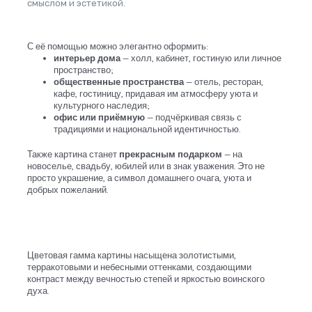
смыслом и эстетикой.
С её помощью можно элегантно оформить:
интерьер дома
— холл, кабинет, гостиную или личное
пространство;
общественные пространства
— отель, ресторан,
кафе, гостиницу, придавая им атмосферу уюта и
культурного наследия;
офис или приёмную
— подчёркивая связь с
традициями и национальной идентичностью.
Также картина станет
прекрасным подарком
— на
новоселье, свадьбу, юбилей или в знак уважения. Это не
просто украшение, а символ домашнего очага, уюта и
добрых пожеланий.
Цветовая гамма картины насыщена золотистыми,
терракотовыми и небесными оттенками, создающими
контраст между вечностью степей и яркостью воинского
духа.