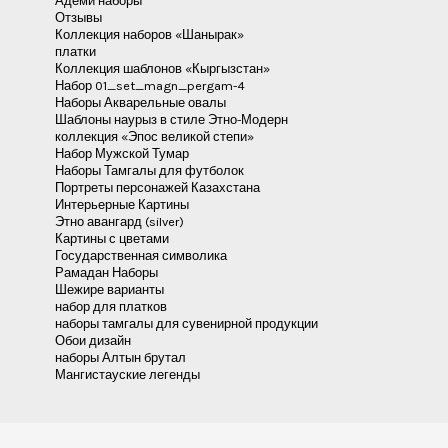
Адеми наборы
Отзывы
Коллекция наборов «Шанырак»
платки
Коллекция шаблонов «Кыргызстан»
Набор 01_set_magn_pergam-4
Наборы Акварельные овалы
Шаблоны наурыз в стиле Этно-Модерн
коллекция «Эпос великой степи»
Набор Мужской Тумар
Наборы Тамгалы для футболок
Портреты персонажей Казахстана
Интерьерные Картины
Этно авангард (silver)
Картины с цветами
Государственная символика
Рамадан Наборы
Шежире варианты
набор для платков
наборы тамгалы для сувенирной продукции
Обои дизайн
наборы Алтын брутал
Мангистауские легенды