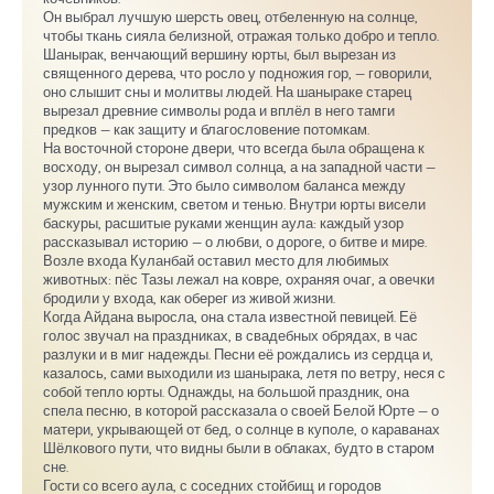
Он выбрал лучшую шерсть овец, отбеленную на солнце,
чтобы ткань сияла белизной, отражая только добро и тепло.
Шанырак, венчающий вершину юрты, был вырезан из
священного дерева, что росло у подножия гор, — говорили,
оно слышит сны и молитвы людей. На шаныраке старец
вырезал древние символы рода и вплёл в него тамги
предков — как защиту и благословение потомкам.
На восточной стороне двери, что всегда была обращена к
восходу, он вырезал символ солнца, а на западной части —
узор лунного пути. Это было символом баланса между
мужским и женским, светом и тенью. Внутри юрты висели
баскуры, расшитые руками женщин аула: каждый узор
рассказывал историю — о любви, о дороге, о битве и мире.
Возле входа Куланбай оставил место для любимых
животных: пёс Тазы лежал на ковре, охраняя очаг, а овечки
бродили у входа, как оберег из живой жизни.
Когда Айдана выросла, она стала известной певицей. Её
голос звучал на праздниках, в свадебных обрядах, в час
разлуки и в миг надежды. Песни её рождались из сердца и,
казалось, сами выходили из шанырака, летя по ветру, неся с
собой тепло юрты. Однажды, на большой праздник, она
спела песню, в которой рассказала о своей Белой Юрте — о
матери, укрывающей от бед, о солнце в куполе, о караванах
Шёлкового пути, что видны были в облаках, будто в старом
сне.
Гости со всего аула, с соседних стойбищ и городов