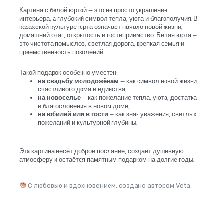
Картина с белой юртой — это не просто украшение
интерьера, а глубокий символ тепла, уюта и благополучия. В
казахской культуре юрта означает начало новой жизни,
домашний очаг, открытость и гостеприимство. Белая юрта —
это чистота помыслов, светлая дорога, крепкая семья и
преемственность поколений.
Такой подарок особенно уместен:
на свадьбу молодожёнам
— как символ новой жизни,
счастливого дома и единства,
на новоселье
— как пожелание тепла, уюта, достатка
и благословения в новом доме,
на юбилей или в гости
— как знак уважения, светлых
пожеланий и культурной глубины.
Эта картина несёт доброе послание, создаёт душевную
атмосферу и остаётся памятным подарком на долгие годы.
С любовью и вдохновением, создано автором Veta.