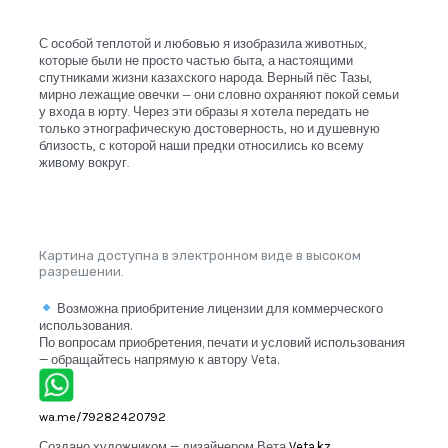
С особой теплотой и любовью я изобразила животных,
которые были не просто частью быта, а настоящими
спутниками жизни казахского народа. Верный пёс Тазы,
мирно лежащие овечки — они словно охраняют покой семьи
у входа в юрту. Через эти образы я хотела передать не
только этнографическую достоверность, но и душевную
близость, с которой наши предки относились ко всему
живому вокруг.
Картина доступна в электронном виде в высоком
разрешении.
Возможна приобритение лицензии для коммерческого
использования.
По вопросам приобретения, печати и условий использования
— обращайтесь напрямую к автору Veta.
wa.me/79282420792
Создано художником — дизайнером Вета
Veta.kz.