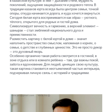
в казахской культуре. В ней — дыхание степи, мудрость
поколений, ощущение защищённости и родового тепла. В
традиции казахов юрта всегда была центром семьи, точкой
опоры, откуда начинается дорога, и куда хочется вернуться.
Сегодня белая юрта воспринимается как образ — уютного,
тёплого, открытого для родных и гостей дома.
Символизирует вечность и гармонию, а верхний элемент —
шанырак — стал эмблемой национального духа и
преемственности.
Разместить картину с белой юртой в доме — значит
наполнить пространство смыслом, напоминая о корнях, о
семье, о детстве и глубинных ценностях. Это не просто декор
— это духовный якорь.
Особенно органично такая работа смотрится в гостиной, в
зоне отдыха или в комнате ребёнка — там, где важны покой,
забота и вдохновение. Для людей, ценящих свою культуру,
такая картина становится неотъемлемой частью интерьера,
подчеркивая личную связь с историей и традициями.