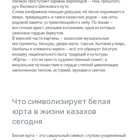
облаках проступает караван верблюдов — тень прошлого,
дух Великого Шёлкового пути.
Слева изображена поющая девушка, её песня поднимается
вверх, превращаясь в тамги казахских родов — как ноты
родовой памяти, устремляющейся к небу. По бокам —
восточные арки с резными колоннами, одна из которых
увенчана гордым беркутом.
В верхней части картины — казахские музыкальные
инструменты, баскуры, двери юрты, торсык, бытовая утварь,
балбалы и элементы кереге — всё это образует богатую
мозаику национального быта, традиций и культуры.
«Юрта» — это не просто художественный сюжет, а
визуальное путешествие в сердце степной цивилизации,
наполненное теплом, историей, звуками и светом.
Что символизирует белая
юрта в жизни казахов
сегодня
Белая юрта — это сакральный символ, глубоко укоренённый