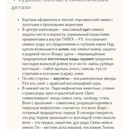
детали:
Картина оформлена в тёплой, пергаментной гамме с
золотыми и бронзовыми акцентами.
В центре композиции — массивный
щит
символ
защиты чести и верности, украшенный казахскими
орнаментами а внутри ТАМГА — РУ, что означает
символ рода, его продолжение и глубокие корни. Над
щитом возвышается
шлем
, как символ воина, защиты
и родовой чести. Вокруг щита — перекрещённые
традиционные
восточные виды оружия
предковое
наследие воинской доблести и чести.: найза, рубяще-
колтощее — сабля (қылыш, клыч), семсер, лук со
стрелами и колчаном (садақ), ножи.
По обе стороны —
амулеты
— восьмиконечные звезды
Руб аль-хизб с арабской каллиграфией суры.
В нижней части : Пара мифических животных, словно
стража рода, орел и крылатый волк. Орел
символизирует: мощь семьи, силу, свободу, степь.
Волк с крыльями — символика, уходящая корнями в
тюркскую мифологию. считается, что волк (Бөрі) —
тотемный прародитель тюрков. В легенде говорится,
что род тюрков произошёл от волчицы.В этом смысле
волк — это предок, защитник, дух рода. Связь неба и
земли, Он — вестник духа предков, посланник Тенгри,