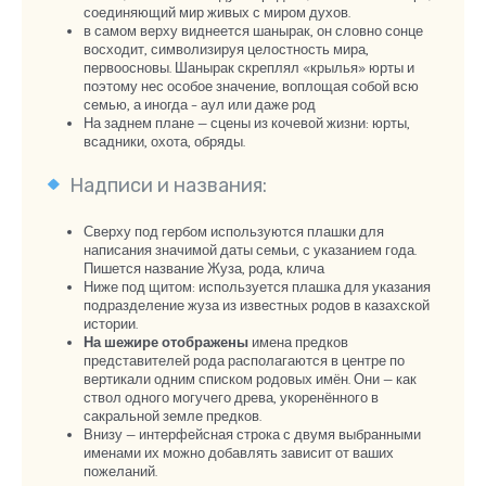
соединяющий мир живых с миром духов.
в самом верху виднеется шанырак, он словно сонце
восходит, символизируя целостность мира,
первоосновы. Шанырак скреплял «крылья» юрты и
поэтому нес особое значение, воплощая собой всю
семью, а иногда – аул или даже род
На заднем плане — сцены из кочевой жизни: юрты,
всадники, охота, обряды.
Надписи и названия:
Сверху под гербом используются плашки для
написания значимой даты семьи, с указанием года.
Пишется название Жуза, рода, клича
Ниже под щитом: используется плашка для указания
подразделение жуза из известных родов в казахской
истории.
На шежире отображены
имена предков
представителей рода располагаются в центре по
вертикали одним списком родовых имён. Они — как
ствол одного могучего древа, укоренённого в
сакральной земле предков.
Внизу — интерфейсная строка с двумя выбранными
именами их можно добавлять зависит от ваших
пожеланий.