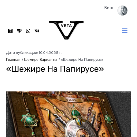
Перейти
к
Вета
содержимому
Main
Menu
Дата публикации: 10.04.2025 г.
Главная
Шежире Варианты
«Шежире На Папирусе»
«Шежире На Папирусе»