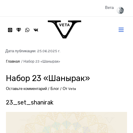
Перейти
к
Вета
содержимому
Main
Menu
Дата публикации: 25.06.2025 г.
Главная
Набор 23 «Шанырак»
Набор 23 «Шанырак»
Оставьте комментарий
/
Блог
/ От
Veta
23_set_shanirak