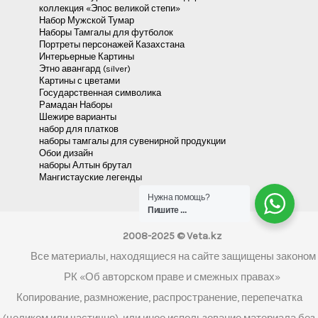
Коллекция «Мой Казахстан»
Новогодние сказания
Герб на заказ
Наурыз в сказаниях
Яркие принты для футболок
Коллекция принтов «Патриот»
Адеми наборы
Отзывы
Коллекция наборов «Шанырак»
платки
Коллекция шаблонов «Кыргызстан»
Набор 01_set_magn_pergam-4
Наборы Акварельные овалы
Шаблоны наурыз в стиле Этно-Модерн
коллекция «Эпос великой степи»
Набор Мужской Тумар
Наборы Тамгалы для футболок
Нужна помощь?
Портреты персонажей Казахстана
Пишите ...
Интерьерные Картины
Этно авангард (silver)
Картины с цветами
Государственная символика
Рамадан Наборы
Шежире варианты
набор для платков
наборы тамгалы для сувенирной продукции
Обои дизайн