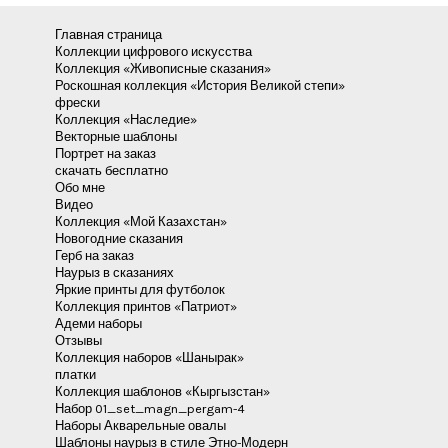
Навигация
←
Предыдущая Запись
Следующая Запись
→
по
записям
Оставьте комментарий
Для отправки комментария вам необходимо
авторизоваться
.
Главная страница
Коллекции цифрового искусства
Коллекция «Живописные сказания»
Роскошная коллекция «История Великой степи»
фрески
Коллекция «Наследие»
Векторные шаблоны
Портрет на заказ
скачать бесплатно
Обо мне
Видео