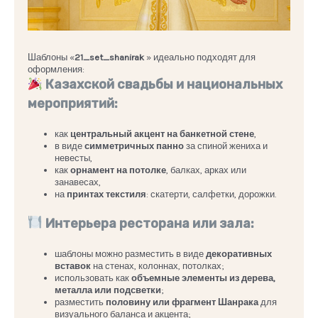
Шаблоны «
21_set_shanirak
» идеально подходят для
оформления:
Казахской свадьбы и национальных
мероприятий:
как
центральный акцент на банкетной стене
,
в виде
симметричных панно
за спиной жениха и
невесты,
как
орнамент на потолке
, балках, арках или
занавесах,
на
принтах текстиля
: скатерти, салфетки, дорожки.
Интерьера ресторана или зала:
шаблоны можно разместить в виде
декоративных
вставок
на стенах, колоннах, потолках;
использовать как
объемные элементы из дерева,
металла или подсветки
;
разместить
половину или фрагмент Шанрака
для
визуального баланса и акцента;