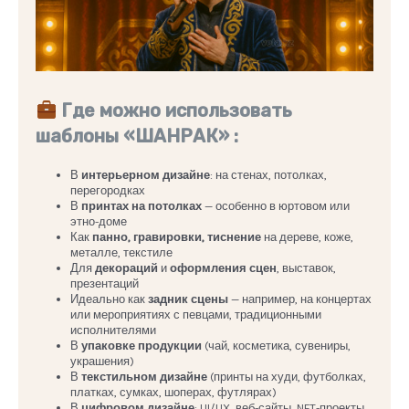
Где можно использовать
шаблоны «ШАНРАК» :
В
интерьерном дизайне
: на стенах, потолках,
перегородках
В
принтах на потолках
— особенно в юртовом или
этно-доме
Как
панно, гравировки, тиснение
на дереве, коже,
металле, текстиле
Для
декораций
и
оформления сцен
, выставок,
презентаций
Идеально как
задник сцены
— например, на концертах
или мероприятиях с певцами, традиционными
исполнителями
В
упаковке продукции
(чай, косметика, сувениры,
украшения)
В
текстильном дизайне
(принты на худи, футболках,
платках, сумках, шоперах, футлярах)
В
цифровом дизайне
: UI/UX, веб-сайты, NFT-проекты,