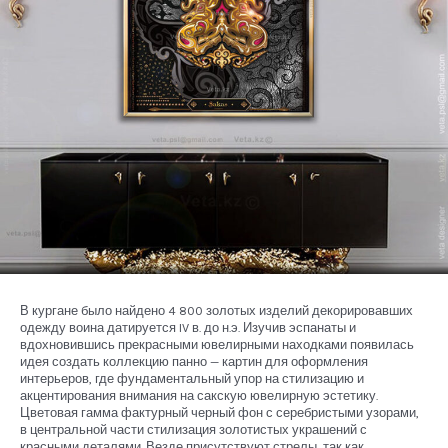
В кургане было найдено 4 800 золотых изделий декорировавших
одежду воина датируется IV в. до н.э. Изучив эспанаты и
вдохновившись прекрасными ювелирными находками появилась
идея создать коллекцию панно — картин для оформления
интерьеров, где фундаментальный упор на стилизацию и
акцентирования внимания на сакскую ювелирную эстетику.
Цветовая гамма фактурный черный фон с серебристыми узорами,
в центральной части стилизация золотистых украшений с
красными деталями. Везде присутствуют стрелы, так как