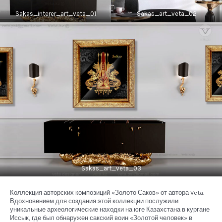
Sakas_interer_art_veta_01
Sakas_art_veta_02
Sakas_art_veta_03
Коллекция авторских композиций «Золото Саков» от автора Veta.
Вдохновением для создания этой коллекции послужили
уникальные археологические находки на юге Казахстана в кургане
Иссык, где был обнаружен сакский воин «Золотой человек» в