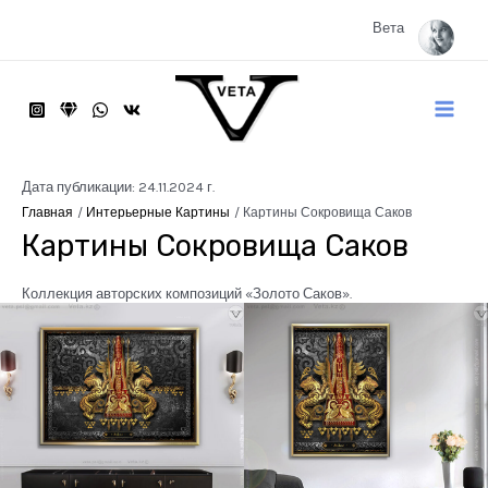
Перейти
к
Вета
содержимому
Main
Menu
Дата публикации: 24.11.2024 г.
Главная
Интерьерные Картины
Картины Сокровища Саков
Картины Сокровища Саков
Коллекция авторских композиций «Золото Саков».