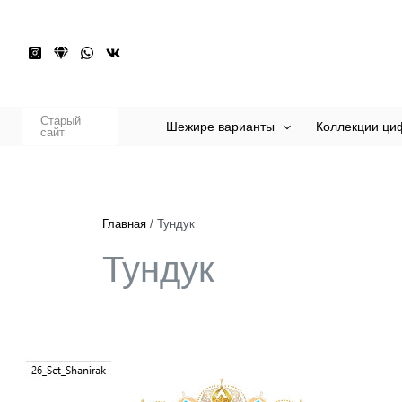
Перейти
к
содержимому
Старый
Шежире варианты
Коллекции циф
сайт
Главная
Тундук
Тундук