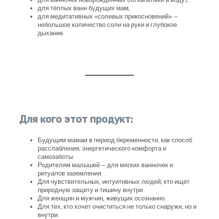
для тёплых ванн будущих мам,
для медитативных «солевых прикосновений» —
небольшое количество соли на руки и глубокое
дыхание.
Для кого этот продукт:
Будущим мамам в период беременности, как способ
расслабления, энергетического комфорта и
самозаботы.
Родителям малышей — для мягких ванночек и
ритуалов заземления.
Для чувствительных, интуитивных людей, кто ищет
природную защиту и тишину внутри.
Для женщин и мужчин, живущих осознанно.
Для тех, кто хочет очиститься не только снаружи, но и
внутри.