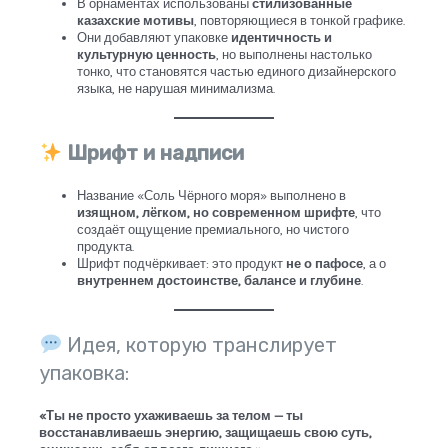
В орнаментах использованы
стилизованные
казахские мотивы
, повторяющиеся в тонкой графике.
Они добавляют упаковке
идентичность и
культурную ценность
, но выполнены настолько
тонко, что становятся частью единого дизайнерского
языка, не нарушая минимализма.
Шрифт и надписи
Название «Соль Чёрного моря» выполнено в
изящном, лёгком, но современном шрифте
, что
создаёт ощущение премиального, но чистого
продукта.
Шрифт подчёркивает: это продукт
не о пафосе
, а о
внутреннем достоинстве, балансе и глубине
.
Идея, которую транслирует
упаковка:
«Ты не просто ухаживаешь за телом — ты
восстанавливаешь энергию, защищаешь свою суть,