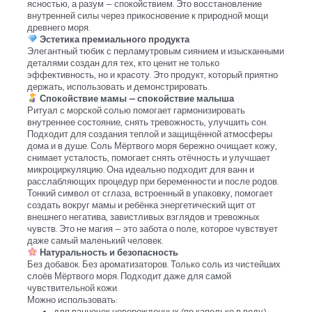
ясностью, а разум — спокойствием. Это восстановление
внутренней силы через прикосновение к природной мощи
древнего моря.
Эстетика премиального продукта
Элегантный тюбик с перламутровым сиянием и изысканными
деталями создан для тех, кто ценит не только
эффективность, но и красоту. Это продукт, который приятно
держать, использовать и демонстрировать.
Спокойствие мамы — спокойствие малыша
Ритуал с морской солью помогает гармонизировать
внутреннее состояние, снять тревожность, улучшить сон.
Подходит для создания теплой и защищённой атмосферы
дома и в душе. Соль Мёртвого моря бережно очищает кожу,
снимает усталость, помогает снять отёчность и улучшает
микроциркуляцию. Она идеально подходит для ванн и
расслабляющих процедур при беременности и после родов.
Тонкий символ от сглаза, встроенный в упаковку, помогает
создать вокруг мамы и ребёнка энергетический щит от
внешнего негатива, завистливых взглядов и тревожных
чувств. Это не магия — это забота о поле, которое чувствует
даже самый маленький человек.
Натуральность и безопасность
Без добавок. Без ароматизаторов. Только соль из чистейших
слоёв Мёртвого моря. Подходит даже для самой
чувствительной кожи.
Можно использовать:
для ванночек новорожденных (по капельке в воду),