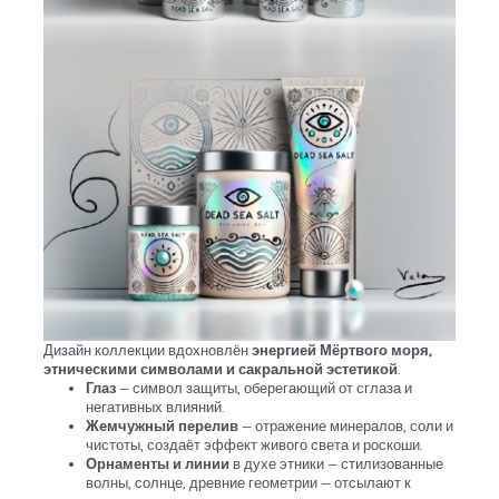
Дизайн коллекции вдохновлён
энергией Мёртвого моря,
этническими символами и сакральной эстетикой
.
Глаз
— символ защиты, оберегающий от сглаза и
негативных влияний.
Жемчужный перелив
— отражение минералов, соли и
чистоты, создаёт эффект живого света и роскоши.
Орнаменты и линии
в духе этники — стилизованные
волны, солнце, древние геометрии — отсылают к