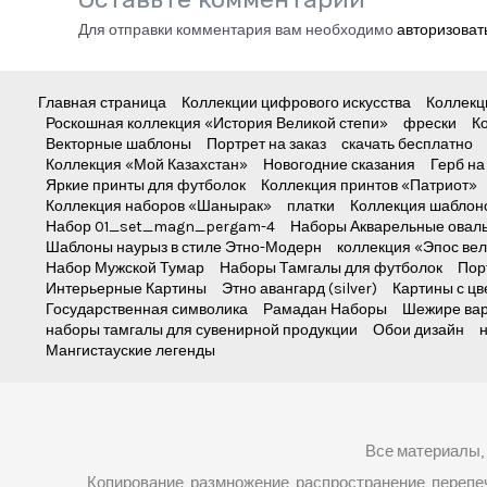
Для отправки комментария вам необходимо
авторизоват
Главная страница
Коллекции цифрового искусства
Коллекц
Роскошная коллекция «История Великой степи»
фрески
К
Векторные шаблоны
Портрет на заказ
скачать бесплатно
Коллекция «Мой Казахстан»
Новогодние сказания
Герб на
Яркие принты для футболок
Коллекция принтов «Патриот»
Коллекция наборов «Шанырак»
платки
Коллекция шаблон
Набор 01_set_magn_pergam-4
Наборы Акварельные овал
Шаблоны наурыз в стиле Этно-Модерн
коллекция «Эпос вел
Набор Мужской Тумар
Наборы Тамгалы для футболок
Пор
Интерьерные Картины
Этно авангард (silver)
Картины с ц
Государственная символика
Рамадан Наборы
Шежире ва
наборы тамгалы для сувенирной продукции
Обои дизайн
Мангистауские легенды
Все материалы,
Копирование, размножение, распространение, перепеч