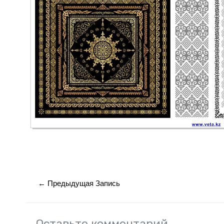
Навигация
←
Предыдущая Запись
по
записям
Оставьте комментарий