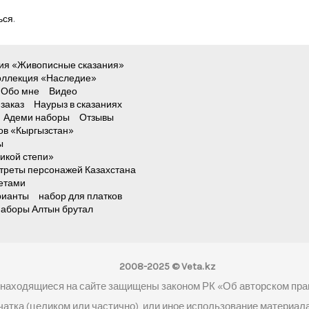
ься
.
ия «Живописные сказания»
оллекция «Наследие»
Обо мне
Видео
 заказ
Наурыз в сказаниях
Адеми наборы
Отзывы
ов «Кыргызстан»
ы
икой степи»
треты персонажей Казахстана
ветами
рианты
набор для платков
наборы Алтын брутал
2008-2025 © Veta.kz
 находящиеся на сайте защищены законом РК «Об авторском пра
атка (целиком или частично), или иное использование материал