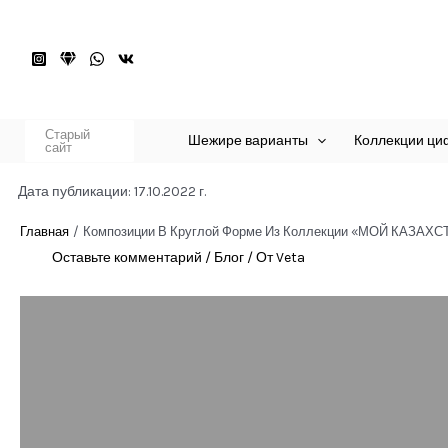
Перейти
к
содержимому
Старый
Шежире варианты
Коллекции ци
сайт
Дата публикации: 17.10.2022 г.
Главная
Композиции В Круглой Форме Из Коллекции «МОЙ КАЗАХС
Оставьте комментарий
/
Блог
/ От
Veta