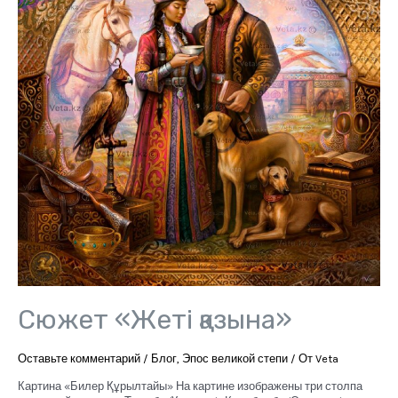
Сюжет «Жеті қазына»
Оставьте комментарий
/
Блог
,
Эпос великой степи
/ От
Veta
Картина «Билер Құрылтайы» На картине изображены три столпа