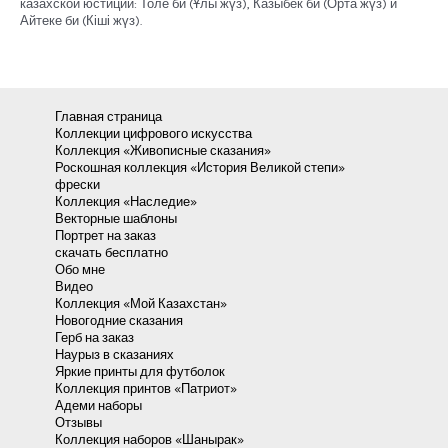
казахской юстиции: Толе би (Ұлы жүз), Казыбек би (Орта жүз) и
Айтеке би (Кіші жүз).
Главная страница
Коллекции цифрового искусства
Коллекция «Живописные сказания»
Роскошная коллекция «История Великой степи»
фрески
Коллекция «Наследие»
Векторные шаблоны
Портрет на заказ
скачать бесплатно
Обо мне
Видео
Коллекция «Мой Казахстан»
Новогодние сказания
Герб на заказ
Наурыз в сказаниях
Яркие принты для футболок
Коллекция принтов «Патриот»
Адеми наборы
Отзывы
Коллекция наборов «Шанырак»