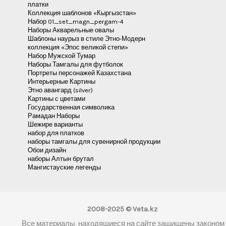
платки
Коллекция шаблонов «Кыргызстан»
Набор 01_set_magn_pergam-4
Наборы Акварельные овалы
Шаблоны наурыз в стиле Этно-Модерн
коллекция «Эпос великой степи»
Набор Мужской Тумар
Наборы Тамгалы для футболок
Портреты персонажей Казахстана
Интерьерные Картины
Этно авангард (silver)
Картины с цветами
Государственная символика
Рамадан Наборы
Шежире варианты
набор для платков
наборы тамгалы для сувенирной продукции
Обои дизайн
наборы Алтын брутал
Мангистауские легенды
2008-2025 © Veta.kz
Все материалы, находящиеся на сайте защищены законом