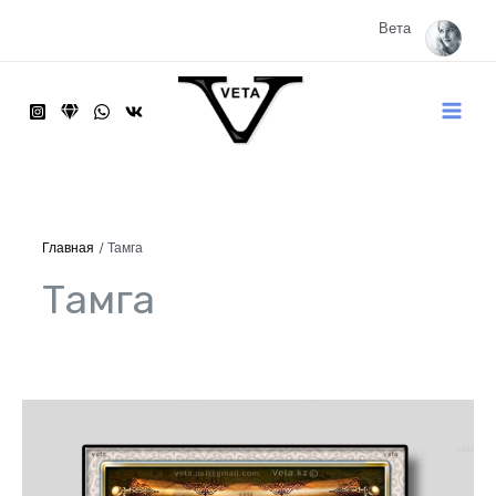
Перейти
к
Вета
содержимому
Main
Menu
Главная
Тамга
Тамга