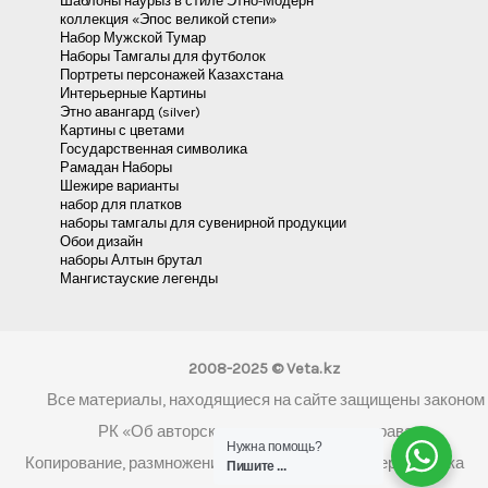
Шаблоны наурыз в стиле Этно-Модерн
коллекция «Эпос великой степи»
Набор Мужской Тумар
Наборы Тамгалы для футболок
Портреты персонажей Казахстана
Интерьерные Картины
Этно авангард (silver)
Картины с цветами
Государственная символика
Рамадан Наборы
Шежире варианты
набор для платков
наборы тамгалы для сувенирной продукции
Обои дизайн
наборы Алтын брутал
Мангистауские легенды
2008-2025 © Veta.kz
Все материалы, находящиеся на сайте защищены законом
РК «Об авторском праве и смежных правах»
Нужна помощь?
Копирование, размножение, распространение, перепечатка
Пишите ...