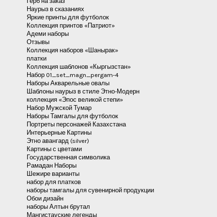
Герб на заказ
Наурыз в сказаниях
Яркие принты для футболок
Коллекция принтов «Патриот»
Адеми наборы
Отзывы
Коллекция наборов «Шанырак»
платки
Коллекция шаблонов «Кыргызстан»
Набор 01_set_magn_pergam-4
Наборы Акварельные овалы
Шаблоны наурыз в стиле Этно-Модерн
коллекция «Эпос великой степи»
Набор Мужской Тумар
Наборы Тамгалы для футболок
Портреты персонажей Казахстана
Интерьерные Картины
Этно авангард (silver)
Картины с цветами
Государственная символика
Рамадан Наборы
Шежире варианты
набор для платков
наборы тамгалы для сувенирной продукции
Обои дизайн
наборы Алтын брутал
Мангистауские легенды