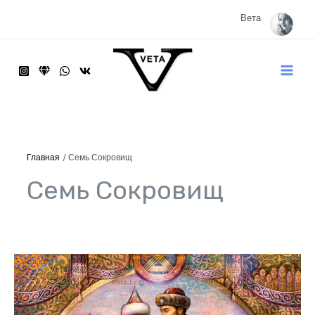
Перейти
к
Вета
содержимому
Main
Menu
Главная
Семь Сокровищ
Семь Сокровищ