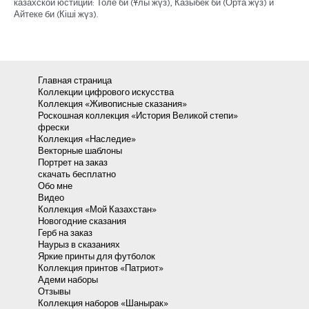
казахской юстиции: Толе би (Ұлы жүз), Казыбек би (Орта жүз) и
Айтеке би (Кіші жүз).
Главная страница
Коллекции цифрового искусства
Коллекция «Живописные сказания»
Роскошная коллекция «История Великой степи»
фрески
Коллекция «Наследие»
Векторные шаблоны
Портрет на заказ
скачать бесплатно
Обо мне
Видео
Коллекция «Мой Казахстан»
Новогодние сказания
Герб на заказ
Наурыз в сказаниях
Яркие принты для футболок
Коллекция принтов «Патриот»
Адеми наборы
Отзывы
Коллекция наборов «Шанырак»