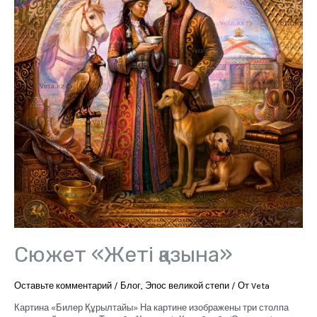
Сюжет «Жеті қазына»
Оставьте комментарий
/
Блог
,
Эпос великой степи
/ От
Veta
Картина «Билер Құрылтайы» На картине изображены три столпа