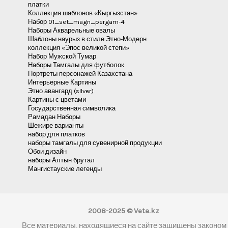
платки
Коллекция шаблонов «Кыргызстан»
Набор 01_set_magn_pergam-4
Наборы Акварельные овалы
Шаблоны наурыз в стиле Этно-Модерн
коллекция «Эпос великой степи»
Набор Мужской Тумар
Наборы Тамгалы для футболок
Портреты персонажей Казахстана
Интерьерные Картины
Этно авангард (silver)
Картины с цветами
Государственная символика
Рамадан Наборы
Шежире варианты
набор для платков
наборы тамгалы для сувенирной продукции
Обои дизайн
наборы Алтын брутал
Мангистауские легенды
2008-2025 © Veta.kz
Все материалы, находящиеся на сайте защищены законом