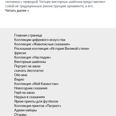
человека с природой. Четыре векторных шаблона представляют
собой не традиционную реконструкцию орнамента, а его …
Набор
Читать далее »
на
наурыз_4
шаблона
Patterns
Главная страница
Коллекции цифрового искусства
Коллекция «Живописные сказания»
Роскошная коллекция «История Великой степи»
фрески
Коллекция «Наследие»
Векторные шаблоны
Портрет на заказ
скачать бесплатно
Обо мне
Видео
Коллекция «Мой Казахстан»
Новогодние сказания
Герб на заказ
Наурыз в сказаниях
Яркие принты для футболок
Коллекция принтов «Патриот»
Адеми наборы
Отзывы