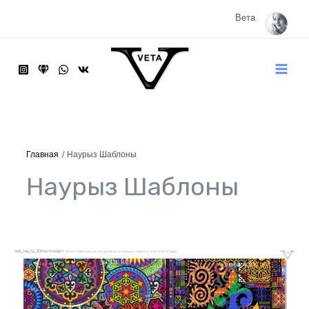
Перейти
к
Вета
содержимому
Main
Menu
Главная
Наурыз Шаблоны
Наурыз Шаблоны