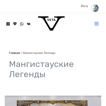
Перейти
к
Вета
содержимому
Main
Menu
Главная
Мангистауские Легенды
Мангистауские
Легенды