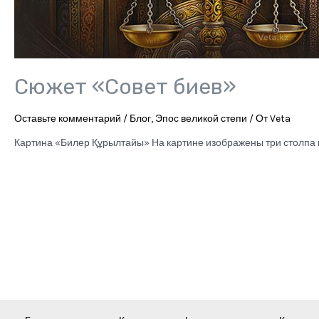
Сюжет «Совет биев»
Оставьте комментарий
/
Блог
,
Эпос великой степи
/ От
Veta
Картина «Билер Құрылтайы» На картине изображены три столпа каза