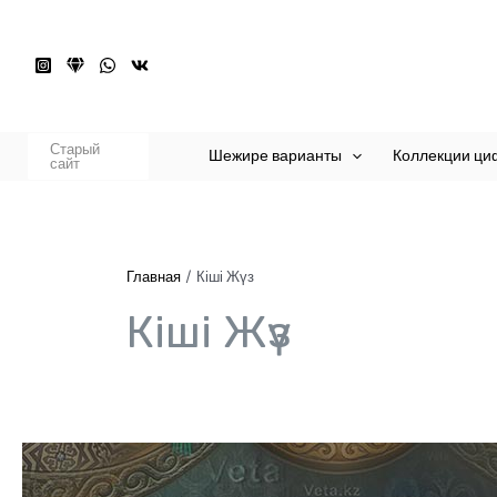
Перейти
к
содержимому
Старый
Шежире варианты
Коллекции ци
сайт
Главная
Кіші Жүз
Кіші Жүз