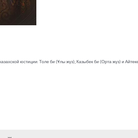
хской юстиции: Толе би (Ұлы жүз), Казыбек би (Орта жүз) и Айтеке б