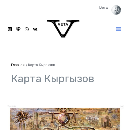
Перейти
к
Вета
содержимому
Main
Menu
Главная
Карта Кыргызов
Карта Кыргызов