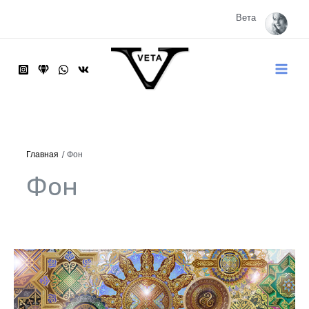
Перейти
к
Вета
содержимому
Main
Menu
Главная
Фон
Фон