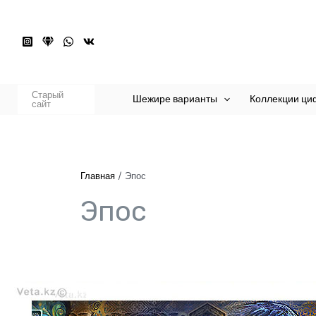
Перейти
к
содержимому
Старый
Шежире варианты
Коллекции ци
сайт
Главная
Эпос
Эпос