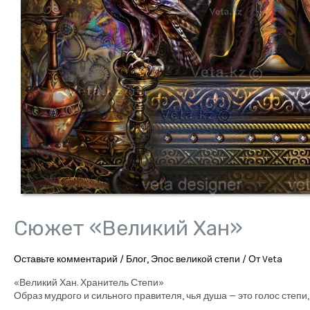
Сюжет «Великий Хан»
Оставьте комментарий
/
Блог
,
Эпос великой степи
/ От
Veta
«Великий Хан. Хранитель Степи»
Образ мудрого и сильного правителя, чья душа — это голос степи