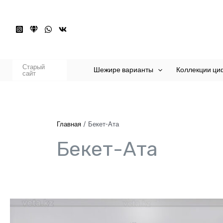
Перейти
к
содержимому
Старый
Шежире варианты
Коллекции ци
сайт
Главная
Бекет-Ата
Бекет-Ата