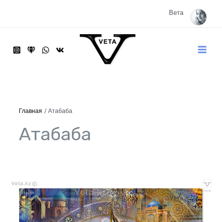
Перейти
к
Вета
содержимому
Main
Menu
Главная
Атабаба
Атабаба