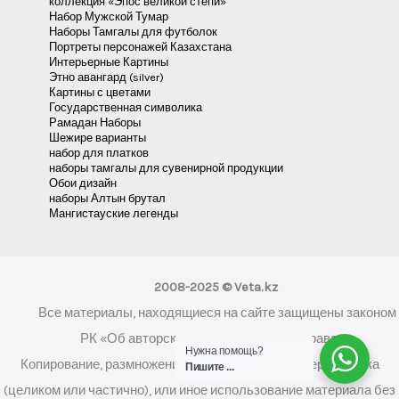
коллекция «Эпос великой степи»
Набор Мужской Тумар
Наборы Тамгалы для футболок
Портреты персонажей Казахстана
Интерьерные Картины
Этно авангард (silver)
Картины с цветами
Государственная символика
Рамадан Наборы
Шежире варианты
набор для платков
наборы тамгалы для сувенирной продукции
Обои дизайн
наборы Алтын брутал
Мангистауские легенды
2008-2025 © Veta.kz
Все материалы, находящиеся на сайте защищены законом
РК «Об авторском праве и смежных правах»
Нужна помощь?
Копирование, размножение, распространение, перепечатка
Пишите ...
(целиком или частично), или иное использование материала без