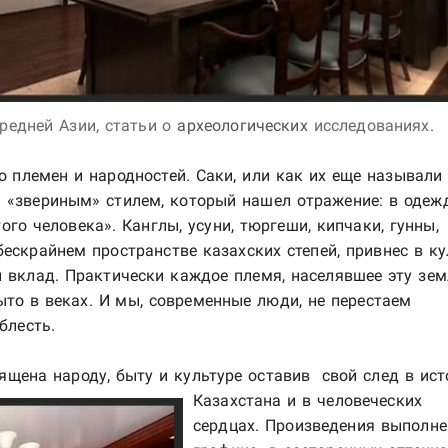
редней Азии, статьи о
археологических
исследованиях.
 племен и народностей. Саки, или как их еще называли 
«звериным» стилем, который нашел отражение: в одежд
го человека». Канглы, усуни, тюргеши, кипчаки, гунны,
ескрайнем пространстве казахских степей, привнес в ку
 вклад. Практически каждое племя, населявшее эту зе
ыто в веках. И мы, современные люди, не перестаем
блесть.
вящена народу,
быту и культуре оставив свой след в ист
Казахстана и в человеческих
сердцах. Произведения выполне