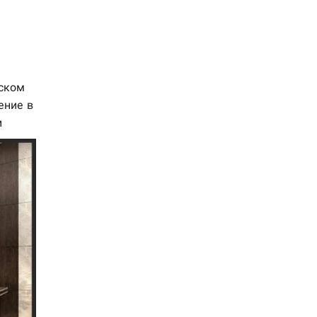
еском
ение в
и