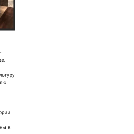
-
е,
льтуру
млю
ории
ны в