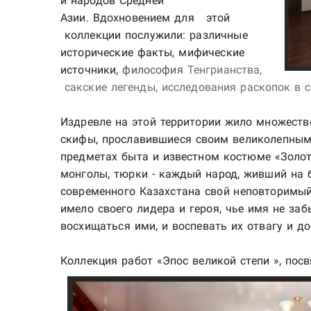
и народов Средней
Азии. Вдохновением для этой
коллекции послужили: различные
исторические факты, мифические
источники,
философия
Тенгрианства,
сакские легенды, исследования раскопок в с
Издревле на этой территории жило множество
скифы, прославившиеся своим великолепным 
предметах быта и известном костюме «Золото
монголы, тюрки - каждый народ, живший на б
современного Казахстана свой неповторимый
имело своего лидера и героя, чье имя не заб
восхищаться ими, и воспевать их отвагу и до
Коллекция работ «
Эпос великой степи
», пос